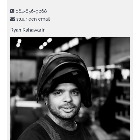
064-856-9068
stuur een email
Ryan Rahawarin