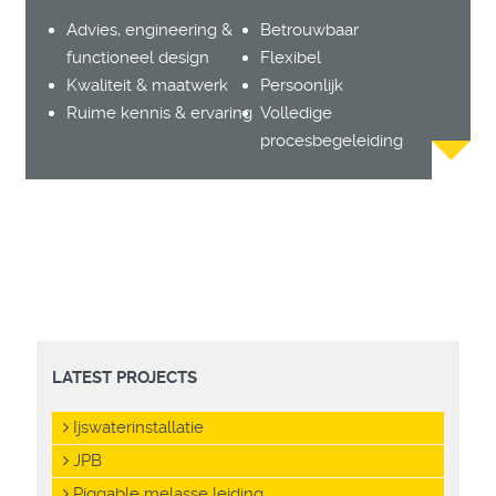
Advies, engineering &
Betrouwbaar
functioneel design
Flexibel
Kwaliteit & maatwerk
Persoonlijk
Ruime kennis & ervaring
Volledige
procesbegeleiding
LATEST PROJECTS
Ijswaterinstallatie
JPB
Piggable melasse leiding