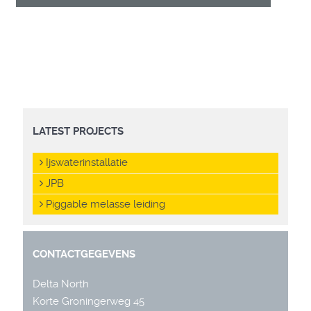
LATEST PROJECTS
Ijswaterinstallatie
JPB
Piggable melasse leiding
CONTACTGEGEVENS
Delta North
Korte Groningerweg 45