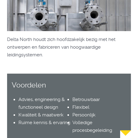
Delta North houdt zich hoofdzakelijk bezig met het
ontwerpen en fabriceren van hoogwaardige
leidingsystemen.
Voordelen
Advies, engineering &
Betrouwbaar
functioneel design
Flexibel
Kwaliteit & maatwerk
Persoonlijk
Ruime kennis & ervaring
Volledige
procesbegeleiding